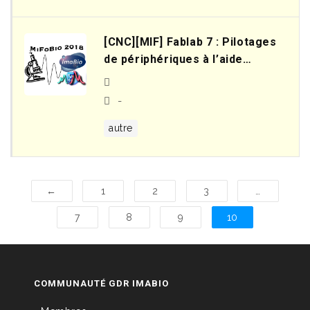
[CNC][MIF] Fablab 7 : Pilotages
de périphériques à l’aide
d’écrans tactiles
programmables
-
autre
←
1
2
3
…
7
8
9
10
COMMUNAUTÉ GDR IMABIO