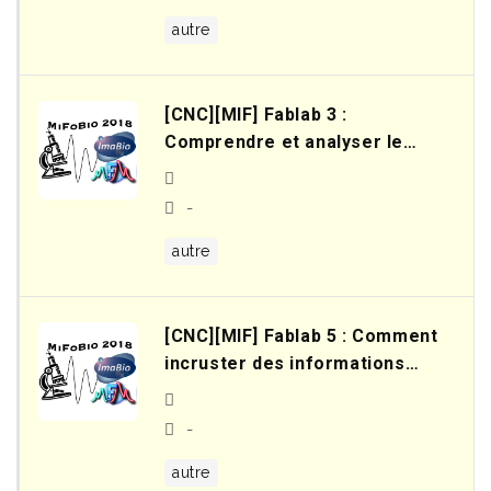
autre
[CNC][MIF] Fablab 3 :
Comprendre et analyser le
front d’onde
-
autre
[CNC][MIF] Fablab 5 : Comment
incruster des informations
mesurées en temps réel sur
l’image video d’une webcam
-
autre