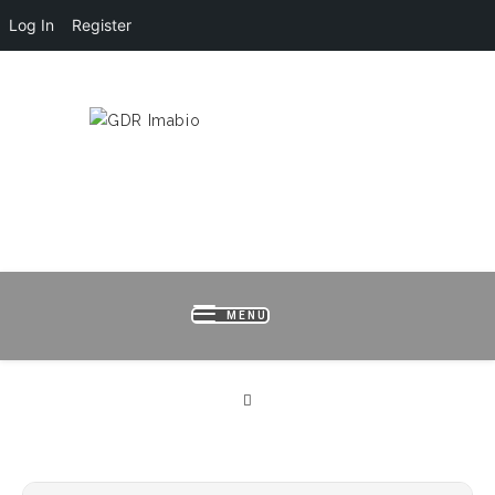
Log In
Register
HOME
LOGIN
REGISTER
B
MENU