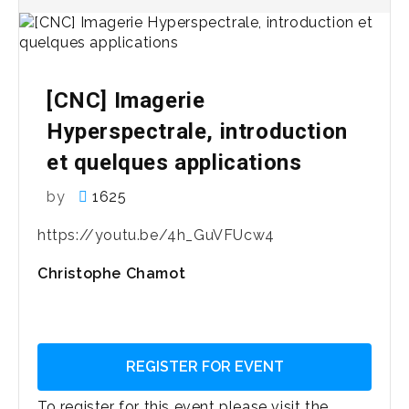
[CNC] Imagerie
Hyperspectrale, introduction
et quelques applications
by
1625
https://youtu.be/4h_GuVFUcw4
Christophe Chamot
REGISTER FOR EVENT
To register for this event please visit the