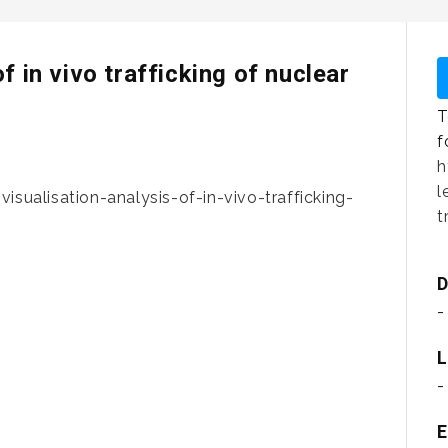
f in vivo trafficking of nuclear
T
f
h
l
isualisation-analysis-of-in-vivo-trafficking-
t
D
-
L
-
E