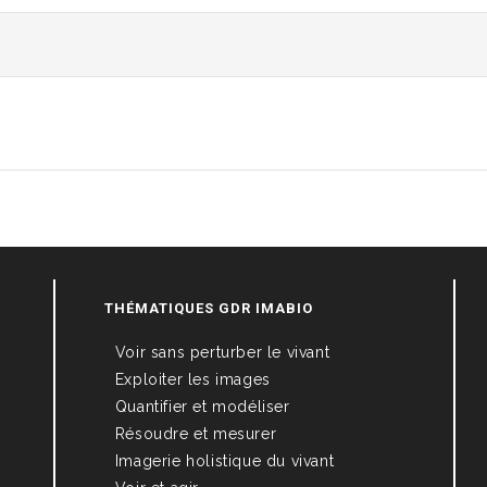
THÉMATIQUES GDR IMABIO
Voir sans perturber le vivant
Exploiter les images
Quantifier et modéliser
Résoudre et mesurer
Imagerie holistique du vivant