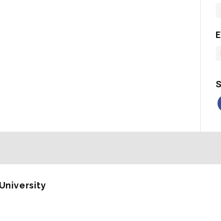
E
S
 University