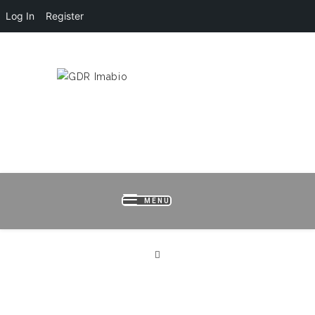
Log In
Register
HOME
LOGIN
REGISTER
B
MENU