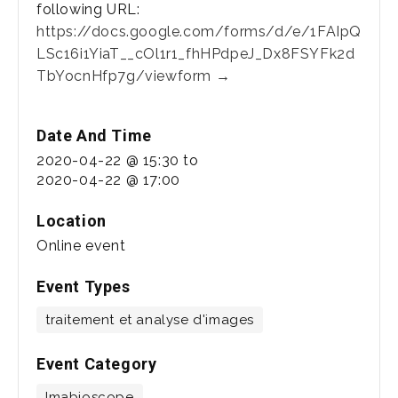
following URL:
https://docs.google.com/forms/d/e/1FAIpQ
LSc16i1YiaT__cOl1r1_fhHPdpeJ_Dx8FSYFk2d
TbYocnHfp7g/viewform →
Date And Time
2020-04-22 @ 15:30
to
2020-04-22 @ 17:00
Location
Online event
Event Types
traitement et analyse d'images
Event Category
Imabioscope