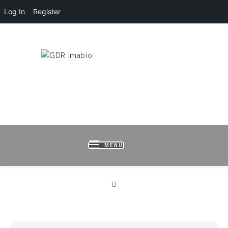
Log In
Register
HOME
LOGIN
REGISTER
B
MENU