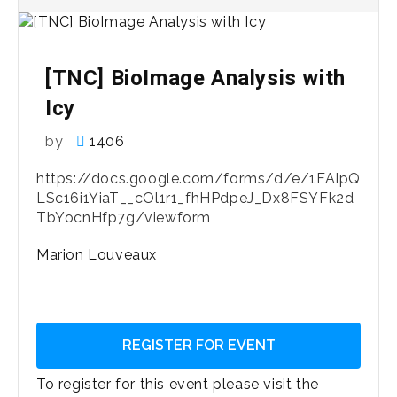
[TNC] BioImage Analysis with
Icy
by
1406
https://docs.google.com/forms/d/e/1FAIpQ
LSc16i1YiaT__cOl1r1_fhHPdpeJ_Dx8FSYFk2d
TbYocnHfp7g/viewform
Marion Louveaux
REGISTER FOR EVENT
To register for this event please visit the