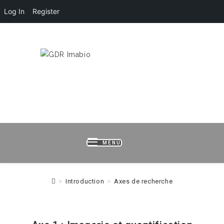
Log In
Register
Skip
HOME
LOGIN
REGISTER
B
to
content
MENU
>
Introduction
>
Axes de recherche