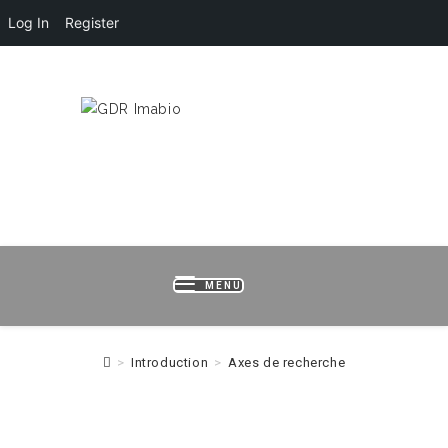
Log In
Register
HOME
LOGIN
REGISTER
B
MENU
>
Introduction
>
Axes de recherche