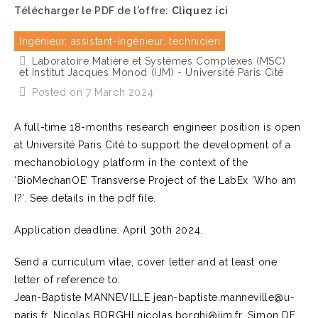
Télécharger le PDF de l'offre:
Cliquez ici
Ingénieur, assistant-ingénieur, technicien
Laboratoire Matière et Systèmes Complexes (MSC)
et Institut Jacques Monod (IJM) - Université Paris Cité
Posted on 7 March 2024
A full-time 18-months research engineer position is open
at Université Paris Cité to support the development of a
mechanobiology platform in the context of the
‘BioMechanOE’ Transverse Project of the LabEx ‘Who am
I?’. See details in the pdf file.
Application deadline: April 30th 2024.
Send a curriculum vitae, cover letter and at least one
letter of reference to:
Jean-Baptiste MANNEVILLE jean-baptiste.manneville@u-
paris.fr, Nicolas BORGHI nicolas.borghi@ijm.fr, Simon DE