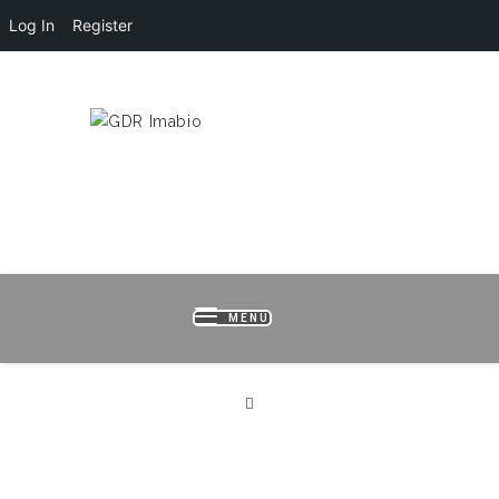
Log In
Register
HOME
LOGIN
REGISTER
B
MENU