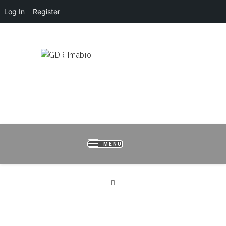
Log In
Register
HOME
LOGIN
REGISTER
B
MENU