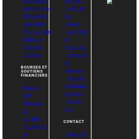
Partenaires
le vivant
académiques
Exploiter
Partenaires
les
industriels
images
Microscopie
Quantifier
Solidaire
et
Liste de
modéliser
diffusion
Résoudre
et
BOURSES ET
mesurer
SOUTIENS
FINANCIERS
Imagerie
holistique
Bourse
du vivant
AMI
Voir et
Bourses
agir
de
mobilité
CONTACT
Soumettre
Supports
un