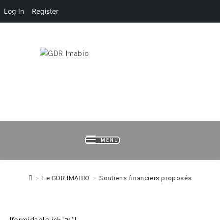
Log In
Register
HOME
LOGIN
REGISTER
B
MENU
>
Le GDR IMABIO
>
Soutiens financiers proposés