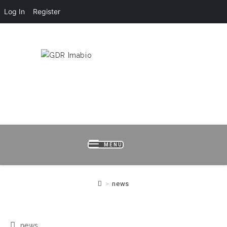
Log In
Register
HOME
LOGIN
REGISTER
B
MENU
>
news
news