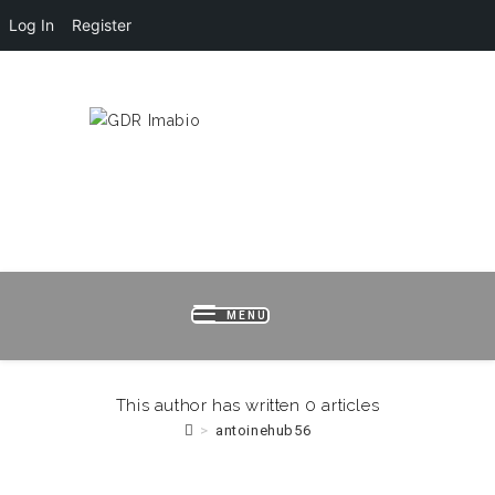
Log In
Register
HOME
LOGIN
REGISTER
B
MENU
This author has written 0 articles
>
antoinehub56