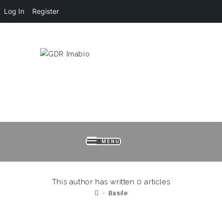
Log In
Register
HOME
LOGIN
REGISTER
B
MENU
This author has written 0 articles
>
Basile