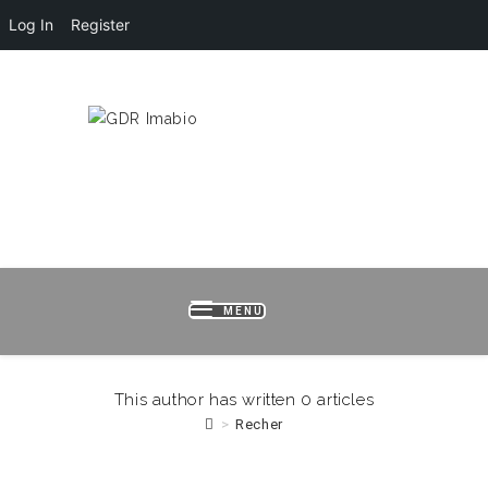
Log In
Register
Skip
HOME
LOGIN
REGISTER
B
to
content
MENU
This author has written 0 articles
>
Recher