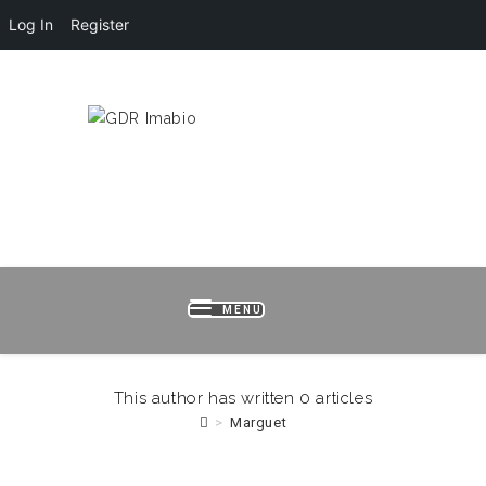
Log In
Register
HOME
LOGIN
REGISTER
B
MENU
This author has written 0 articles
>
Marguet