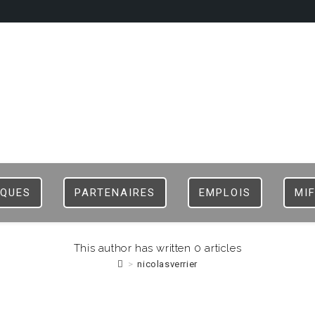
HOME
LOGIN
REG
IQUES
PARTENAIRES
EMPLOIS
MI
This author has written 0 articles
>
nicolasverrier