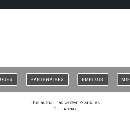
HOME
LOGIN
REG
IQUES
PARTENAIRES
EMPLOIS
MI
This author has written 0 articles
>
LAUNAY