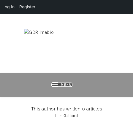
Log In
Register
HOME
LOGIN
REGISTER
B
MENU
This author has written 0 articles
>
Galland