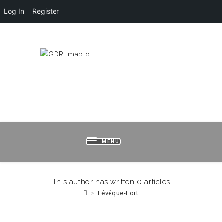
Log In
Register
HOME
LOGIN
REGISTER
B
MENU
This author has written 0 articles
>
Lévêque-Fort