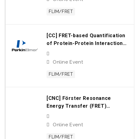
FLIM/FRET
[CC] FRET-based Quantification
of Protein-Protein Interactions
using the Opera Phenix High
Content Screening System
Online Event
FLIM/FRET
[CNC] Förster Resonance
Energy Transfer (FRET)
Microscopy
Online Event
FLIM/FRET