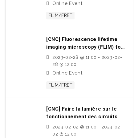
Online Event
FLIM/FRET
[CNC] Fluorescence lifetime
imaging microscopy (FLIM) for
quantifying molecular
2023-02-28 @ 11:00 - 2023-02-
interactions by förster
28 @ 12:00
resonance energy transfer
Online Event
(FRET)
FLIM/FRET
[CNC] Faire la lumière sur le
fonctionnement des circuits
neuronaux avec l’holographie
2023-02-02 @ 11:00 - 2023-02-
et l’optogénétique
02 @ 12:00