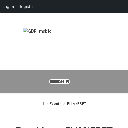
Log In
Register
HOME
LOGIN
REGISTER
B
MENU
>
Events
>
FLIM/FRET