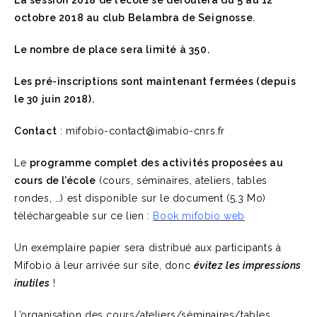
La session 2018 de l’école se déroulera du 5 au 12
octobre 2018 au club Belambra de Seignosse.
Le nombre de place sera limité à 350.
Les pré-inscriptions sont maintenant fermées (depuis
le 30 juin 2018).
Contact
: mifobio-contact@imabio-cnrs.fr
Le
programme complet des activités proposées au
cours de l’école
(cours, séminaires, ateliers, tables
rondes, …) est disponible sur le document (5,3 Mo)
téléchargeable sur ce lien :
Book mifobio web
Un exemplaire papier sera distribué aux participants à
Mifobio à leur arrivée sur site, donc
évitez les impressions
inutiles
!
L’organisation des cours/ateliers/séminaires/tables